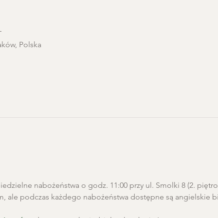
T
aków, Polska
edzielne nabożeństwa o godz. 11:00 przy ul. Smolki 8 (2. pięt
m, ale podczas każdego nabożeństwa dostępne są angielskie biu