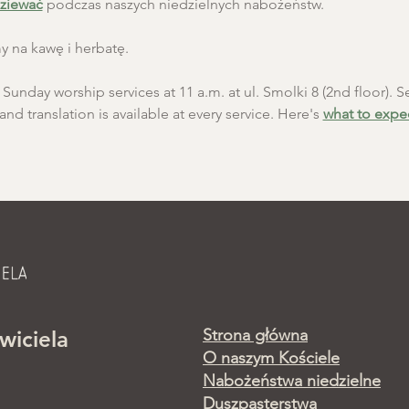
ziewać
 podczas naszych niedzielnych nabożeństw.
 na kawę i herbatę.
unday worship services at 11 a.m. at ul. Smolki 8 (2nd floor). Se
and translation is available at every service. Here's 
what to expe
Strona główna
wiciela
O naszym Kościele
Nabożeństwa niedzielne
Duszpasterstwa