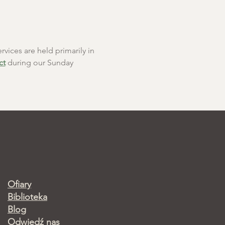
rvices are held primarily in 
ct
 during our Sunday 
Ofiary
Biblioteka
Blog
Odwiedź nas