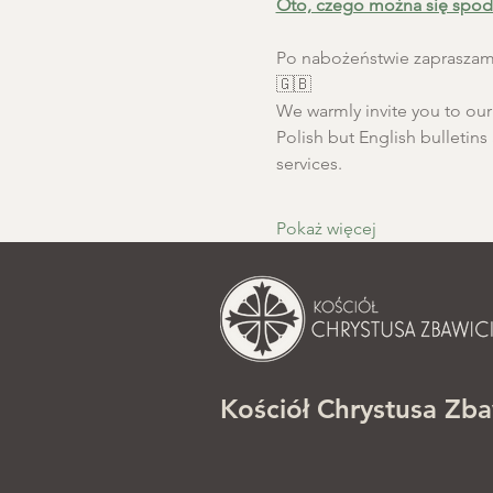
Oto, czego można się spod
Po nabożeństwie zapraszamy
🇬🇧
We warmly invite you to our S
Polish but English bulletins 
services.
Pokaż więcej
Kościół Chrystusa Zba