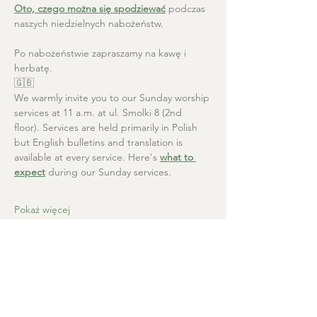
Oto, czego można się spodziewać
 podczas 
naszych niedzielnych nabożeństw.
Po nabożeństwie zapraszamy na kawę i 
herbatę.
🇬🇧
We warmly invite you to our Sunday worship 
services at 11 a.m. at ul. Smolki 8 (2nd 
floor). Services are held primarily in Polish 
but English bulletins and translation is 
available at every service. Here's 
what to 
expect
 during our Sunday services.
Pokaż więcej
Kościół Chrystusa Zbawiciela