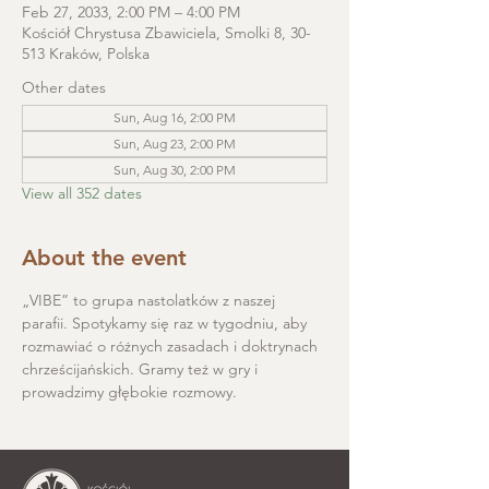
Feb 27, 2033, 2:00 PM – 4:00 PM
Kościół Chrystusa Zbawiciela, Smolki 8, 30-
513 Kraków, Polska
Other dates
Sun, Aug 16, 2:00 PM
Sun, Aug 23, 2:00 PM
Sun, Aug 30, 2:00 PM
View all 352 dates
About the event
„VIBE” to grupa nastolatków z naszej 
parafii. Spotykamy się raz w tygodniu, aby 
rozmawiać o różnych zasadach i doktrynach 
chrześcijańskich. Gramy też w gry i 
prowadzimy głębokie rozmowy.