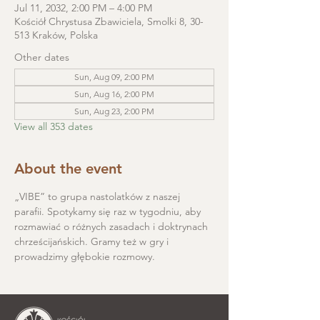
Jul 11, 2032, 2:00 PM – 4:00 PM
Kościół Chrystusa Zbawiciela, Smolki 8, 30-
513 Kraków, Polska
Other dates
Sun, Aug 09, 2:00 PM
Sun, Aug 16, 2:00 PM
Sun, Aug 23, 2:00 PM
View all 353 dates
About the event
„VIBE” to grupa nastolatków z naszej 
parafii. Spotykamy się raz w tygodniu, aby 
rozmawiać o różnych zasadach i doktrynach 
chrześcijańskich. Gramy też w gry i 
prowadzimy głębokie rozmowy.