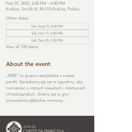
Feb 07, 2032, 2:00 PM – 4:00 PM
Kraków, Smolki 8, 30-513 Kraków, Polska
Other dates
Sat, Aug 15, 2:00 PM
Sat, Oct 17, 2:00 PM
Sat, Dec 05, 2:00 PM
View all 100 dates
About the event
„VIBE” to grupa nastolatków z naszej 
parafii. Spotykamy się raz w tygodniu, aby 
rozmawiać o różnych zasadach i doktrynach 
chrześcijańskich. Gramy też w gry i 
prowadzimy głębokie rozmowy.