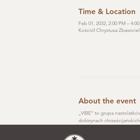
Time & Location
Feb 01, 2032, 2:00 PM – 4:0
Kościół Chrystusa Zbawiciel
About the event
„VIBE” to grupa nastolatków
doktrynach chrześcijańskic