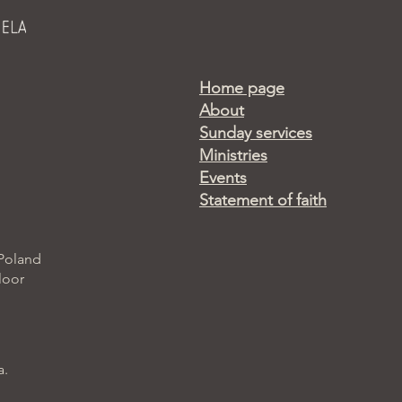
Home page
About
Sunday services
Ministries
Events
Statement of faith
 Poland
loor
a.