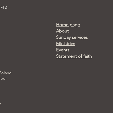
Home page
About
Sunday services
Ministries
Events
Statement of faith
 Poland
loor
a.