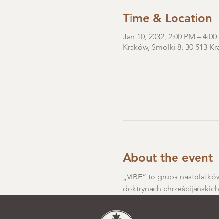
Time & Location
Jan 10, 2032, 2:00 PM – 4:0
Kraków, Smolki 8, 30-513 Kr
About the event
„VIBE” to grupa nastolatków
doktrynach chrześcijańskic