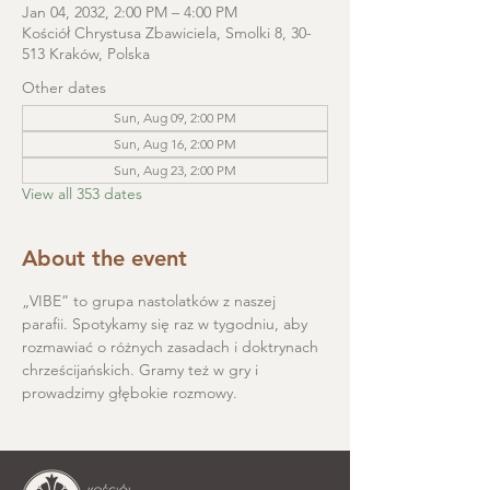
Jan 04, 2032, 2:00 PM – 4:00 PM
Kościół Chrystusa Zbawiciela, Smolki 8, 30-
513 Kraków, Polska
Other dates
Sun, Aug 09, 2:00 PM
Sun, Aug 16, 2:00 PM
Sun, Aug 23, 2:00 PM
View all 353 dates
About the event
„VIBE” to grupa nastolatków z naszej 
parafii. Spotykamy się raz w tygodniu, aby 
rozmawiać o różnych zasadach i doktrynach 
chrześcijańskich. Gramy też w gry i 
prowadzimy głębokie rozmowy.