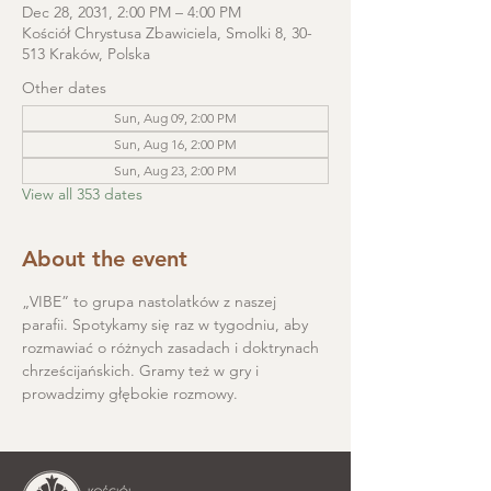
Dec 28, 2031, 2:00 PM – 4:00 PM
Kościół Chrystusa Zbawiciela, Smolki 8, 30-
513 Kraków, Polska
Other dates
Sun, Aug 09, 2:00 PM
Sun, Aug 16, 2:00 PM
Sun, Aug 23, 2:00 PM
View all 353 dates
About the event
„VIBE” to grupa nastolatków z naszej 
parafii. Spotykamy się raz w tygodniu, aby 
rozmawiać o różnych zasadach i doktrynach 
chrześcijańskich. Gramy też w gry i 
prowadzimy głębokie rozmowy.