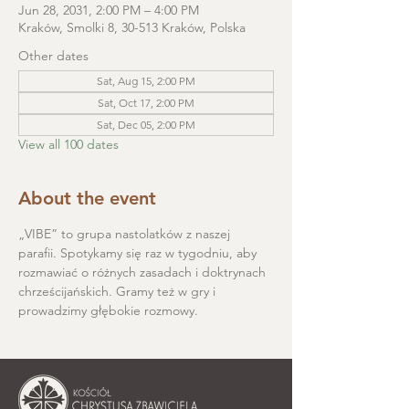
Jun 28, 2031, 2:00 PM – 4:00 PM
Kraków, Smolki 8, 30-513 Kraków, Polska
Other dates
Sat, Aug 15, 2:00 PM
Sat, Oct 17, 2:00 PM
Sat, Dec 05, 2:00 PM
View all 100 dates
About the event
„VIBE” to grupa nastolatków z naszej 
parafii. Spotykamy się raz w tygodniu, aby 
rozmawiać o różnych zasadach i doktrynach 
chrześcijańskich. Gramy też w gry i 
prowadzimy głębokie rozmowy.