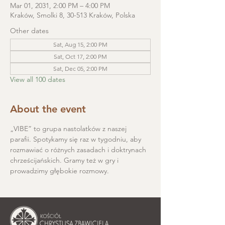
Mar 01, 2031, 2:00 PM – 4:00 PM
Kraków, Smolki 8, 30-513 Kraków, Polska
Other dates
Sat, Aug 15, 2:00 PM
Sat, Oct 17, 2:00 PM
Sat, Dec 05, 2:00 PM
View all 100 dates
About the event
„VIBE” to grupa nastolatków z naszej 
parafii. Spotykamy się raz w tygodniu, aby 
rozmawiać o różnych zasadach i doktrynach 
chrześcijańskich. Gramy też w gry i 
prowadzimy głębokie rozmowy.