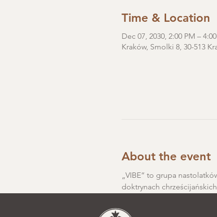
Time & Location
Dec 07, 2030, 2:00 PM – 4:0
Kraków, Smolki 8, 30-513 Kr
About the event
„VIBE” to grupa nastolatków
doktrynach chrześcijańskic