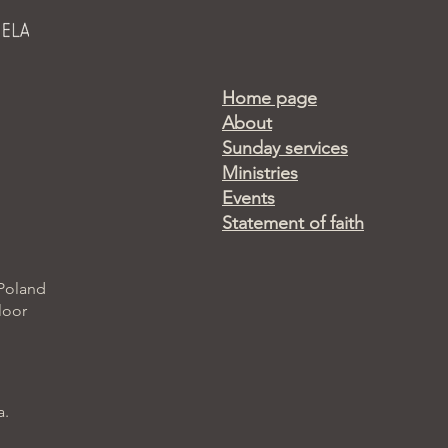
Home page
About
Sunday services
Ministries
Events
Statement of faith
 Poland
loor
a.