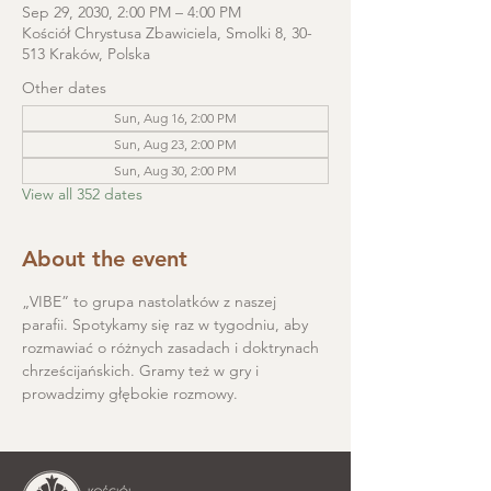
Sep 29, 2030, 2:00 PM – 4:00 PM
Kościół Chrystusa Zbawiciela, Smolki 8, 30-
513 Kraków, Polska
Other dates
Sun, Aug 16, 2:00 PM
Sun, Aug 23, 2:00 PM
Sun, Aug 30, 2:00 PM
View all 352 dates
About the event
„VIBE” to grupa nastolatków z naszej 
parafii. Spotykamy się raz w tygodniu, aby 
rozmawiać o różnych zasadach i doktrynach 
chrześcijańskich. Gramy też w gry i 
prowadzimy głębokie rozmowy.