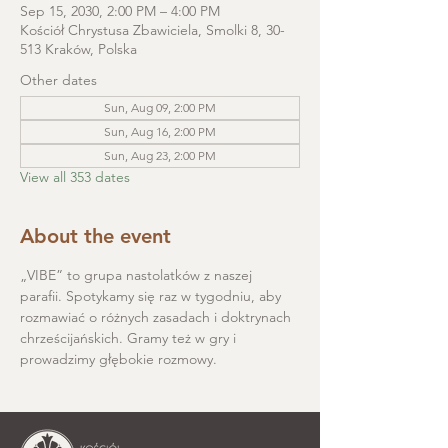
Sep 15, 2030, 2:00 PM – 4:00 PM
Kościół Chrystusa Zbawiciela, Smolki 8, 30-
513 Kraków, Polska
Other dates
Sun, Aug 09, 2:00 PM
Sun, Aug 16, 2:00 PM
Sun, Aug 23, 2:00 PM
View all 353 dates
About the event
„VIBE” to grupa nastolatków z naszej 
parafii. Spotykamy się raz w tygodniu, aby 
rozmawiać o różnych zasadach i doktrynach 
chrześcijańskich. Gramy też w gry i 
prowadzimy głębokie rozmowy.