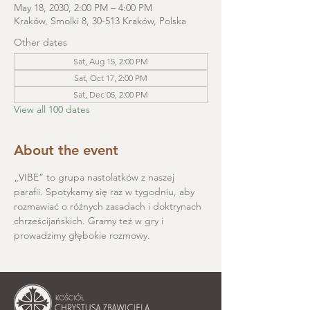
May 18, 2030, 2:00 PM – 4:00 PM
Kraków, Smolki 8, 30-513 Kraków, Polska
Other dates
Sat, Aug 15, 2:00 PM
Sat, Oct 17, 2:00 PM
Sat, Dec 05, 2:00 PM
View all 100 dates
About the event
„VIBE” to grupa nastolatków z naszej 
parafii. Spotykamy się raz w tygodniu, aby 
rozmawiać o różnych zasadach i doktrynach 
chrześcijańskich. Gramy też w gry i 
prowadzimy głębokie rozmowy.