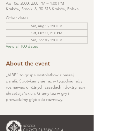
Apr 06, 2030, 2:00 PM – 4:00 PM
Kraków, Smolki 8, 30-513 Kraków, Polska
Other dates
Sat, Aug 15, 2:00 PM
Sat, Oct 17, 2:00 PM
Sat, Dec 05, 2:00 PM
View all 100 dates
About the event
„VIBE” to grupa nastolatków z naszej 
parafii. Spotykamy się raz w tygodniu, aby 
rozmawiać o różnych zasadach i doktrynach 
chrześcijańskich. Gramy też w gry i 
prowadzimy głębokie rozmowy.