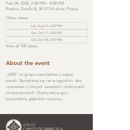
Feb 09, 2030, 2:00 PM – 4:00 PM
Kraków, Smolki 8, 30-513 Kraków, Polska
Other dates
Sat, Aug 15, 2:00 PM
Sat, Oct 17, 2:00 PM
Sat, Dec 05, 2:00 PM
View all 100 dates
About the event
„VIBE” to grupa nastolatków z naszej 
parafii. Spotykamy się raz w tygodniu, aby 
rozmawiać o różnych zasadach i doktrynach 
chrześcijańskich. Gramy też w gry i 
prowadzimy głębokie rozmowy.