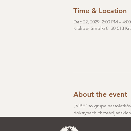
Time & Location
Dec 22, 2029, 2:00 PM – 4:0
Kraków, Smolki 8, 30-513 Kr
About the event
„VIBE” to grupa nastolatków
doktrynach chrześcijańskic