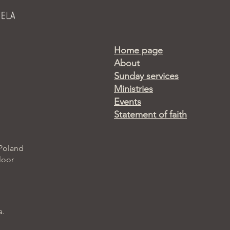
Home page
About
Sunday services
Ministries
Events
Statement of faith
 Poland
loor
a.