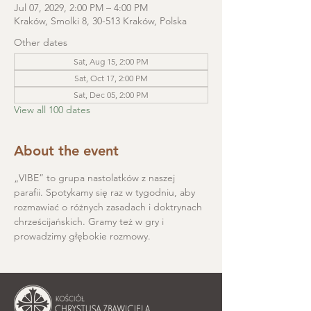
Jul 07, 2029, 2:00 PM – 4:00 PM
Kraków, Smolki 8, 30-513 Kraków, Polska
Other dates
Sat, Aug 15, 2:00 PM
Sat, Oct 17, 2:00 PM
Sat, Dec 05, 2:00 PM
View all 100 dates
About the event
„VIBE” to grupa nastolatków z naszej 
parafii. Spotykamy się raz w tygodniu, aby 
rozmawiać o różnych zasadach i doktrynach 
chrześcijańskich. Gramy też w gry i 
prowadzimy głębokie rozmowy.