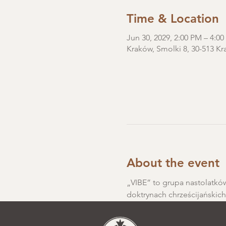
Time & Location
Jun 30, 2029, 2:00 PM – 4:0
Kraków, Smolki 8, 30-513 Kr
About the event
„VIBE” to grupa nastolatków
doktrynach chrześcijańskic