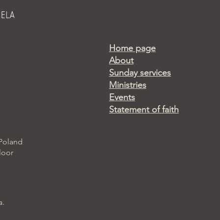
Home page
About
Sunday services
Ministries
Events
Statement of faith
 Poland
loor
a.