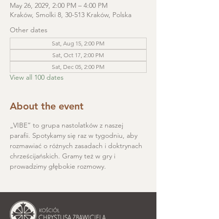
May 26, 2029, 2:00 PM – 4:00 PM
Kraków, Smolki 8, 30-513 Kraków, Polska
Other dates
Sat, Aug 15, 2:00 PM
Sat, Oct 17, 2:00 PM
Sat, Dec 05, 2:00 PM
View all 100 dates
About the event
„VIBE” to grupa nastolatków z naszej 
parafii. Spotykamy się raz w tygodniu, aby 
rozmawiać o różnych zasadach i doktrynach 
chrześcijańskich. Gramy też w gry i 
prowadzimy głębokie rozmowy.