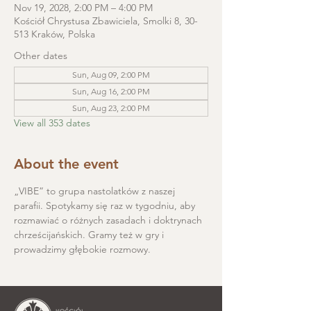
Nov 19, 2028, 2:00 PM – 4:00 PM
Kościół Chrystusa Zbawiciela, Smolki 8, 30-
513 Kraków, Polska
Other dates
Sun, Aug 09, 2:00 PM
Sun, Aug 16, 2:00 PM
Sun, Aug 23, 2:00 PM
View all 353 dates
About the event
„VIBE” to grupa nastolatków z naszej 
parafii. Spotykamy się raz w tygodniu, aby 
rozmawiać o różnych zasadach i doktrynach 
chrześcijańskich. Gramy też w gry i 
prowadzimy głębokie rozmowy.