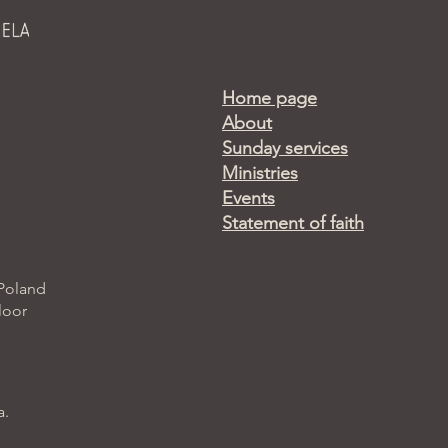
Home page
About
Sunday services
Ministries
Events
Statement of faith
 Poland
loor
a.