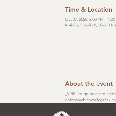
Time & Location
Oct 07, 2028, 2:00 PM – 4:0
Kraków, Smolki 8, 30-513 Kr
About the event
„VIBE” to grupa nastolatków
doktrynach chrześcijańskic