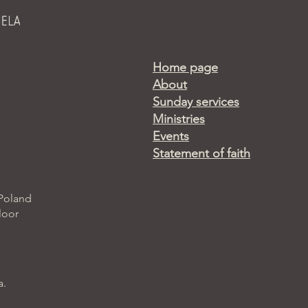
Home page
About
Sunday services
Ministries
Events
Statement of faith
 Poland
loor
a.