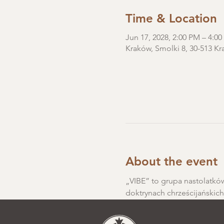
Time & Location
Jun 17, 2028, 2:00 PM – 4:0
Kraków, Smolki 8, 30-513 Kr
About the event
„VIBE” to grupa nastolatków
doktrynach chrześcijańskic