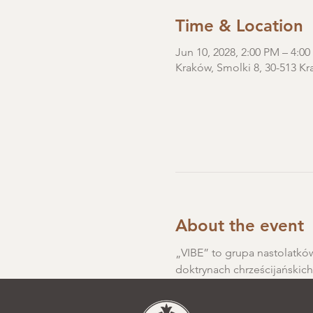
Time & Location
Jun 10, 2028, 2:00 PM – 4:0
Kraków, Smolki 8, 30-513 Kr
About the event
„VIBE” to grupa nastolatków
doktrynach chrześcijańskic