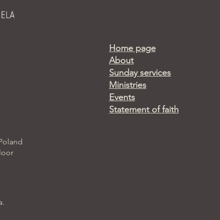
Home page
About
Sunday services
Ministries
Events
Statement of faith
 Poland
loor
a.