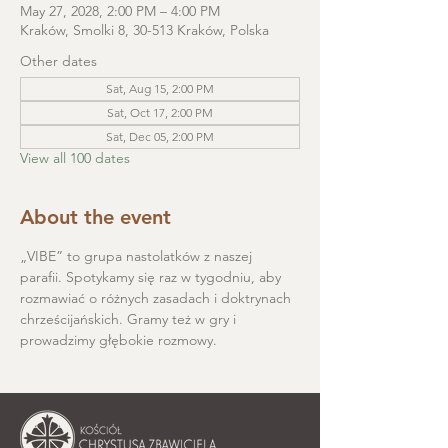
May 27, 2028, 2:00 PM – 4:00 PM
Kraków, Smolki 8, 30-513 Kraków, Polska
Other dates
Sat, Aug 15, 2:00 PM
Sat, Oct 17, 2:00 PM
Sat, Dec 05, 2:00 PM
View all 100 dates
About the event
„VIBE” to grupa nastolatków z naszej 
parafii. Spotykamy się raz w tygodniu, aby 
rozmawiać o różnych zasadach i doktrynach 
chrześcijańskich. Gramy też w gry i 
prowadzimy głębokie rozmowy.