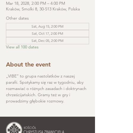
Mar 18, 2028, 2:00 PM – 4:00 PM
Kraków, Smolki 8, 30-513 Kraków, Polska
Other dates
Sat, Aug 15, 2:00 PM
Sat, Oct 17, 2:00 PM
Sat, Dec 05, 2:00 PM
View all 100 dates
About the event
„VIBE” to grupa nastolatków z naszej 
parafii. Spotykamy się raz w tygodniu, aby 
rozmawiać o różnych zasadach i doktrynach 
chrześcijańskich. Gramy też w gry i 
prowadzimy głębokie rozmowy.