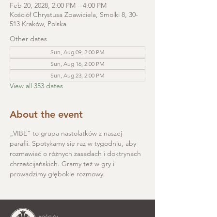
Feb 20, 2028, 2:00 PM – 4:00 PM
Kościół Chrystusa Zbawiciela, Smolki 8, 30-
513 Kraków, Polska
Other dates
Sun, Aug 09, 2:00 PM
Sun, Aug 16, 2:00 PM
Sun, Aug 23, 2:00 PM
View all 353 dates
About the event
„VIBE” to grupa nastolatków z naszej 
parafii. Spotykamy się raz w tygodniu, aby 
rozmawiać o różnych zasadach i doktrynach 
chrześcijańskich. Gramy też w gry i 
prowadzimy głębokie rozmowy.