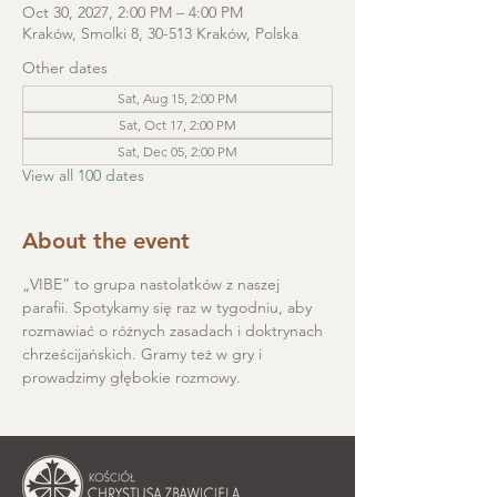
Oct 30, 2027, 2:00 PM – 4:00 PM
Kraków, Smolki 8, 30-513 Kraków, Polska
Other dates
Sat, Aug 15, 2:00 PM
Sat, Oct 17, 2:00 PM
Sat, Dec 05, 2:00 PM
View all 100 dates
About the event
„VIBE” to grupa nastolatków z naszej 
parafii. Spotykamy się raz w tygodniu, aby 
rozmawiać o różnych zasadach i doktrynach 
chrześcijańskich. Gramy też w gry i 
prowadzimy głębokie rozmowy.