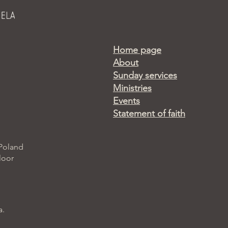
Home page
About
Sunday services
Ministries
Events
Statement of faith
 Poland
loor
a.