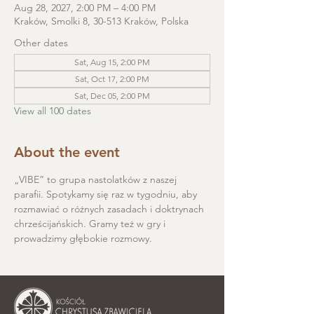
Aug 28, 2027, 2:00 PM – 4:00 PM
Kraków, Smolki 8, 30-513 Kraków, Polska
Other dates
Sat, Aug 15, 2:00 PM
Sat, Oct 17, 2:00 PM
Sat, Dec 05, 2:00 PM
View all 100 dates
About the event
„VIBE” to grupa nastolatków z naszej 
parafii. Spotykamy się raz w tygodniu, aby 
rozmawiać o różnych zasadach i doktrynach 
chrześcijańskich. Gramy też w gry i 
prowadzimy głębokie rozmowy.