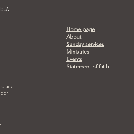
Home page
About
Sunday services
Ministries
Events
Statement of faith
 Poland
loor
a.