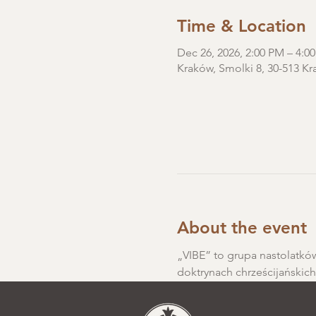
Time & Location
Dec 26, 2026, 2:00 PM – 4:0
Kraków, Smolki 8, 30-513 Kr
About the event
„VIBE” to grupa nastolatków
doktrynach chrześcijańskic