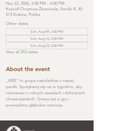
Nov 22, 2026, 2:00 PM – 4:00 PM
Kościół Chrystusa Zbawiciela, Smolki 8, 30-
513 Kraków, Polska
Other dates
Sun, Aug 09, 2:00 PM
Sun, Aug 16, 2:00 PM
Sun, Aug 23, 2:00 PM
View all 353 dates
About the event
„VIBE” to grupa nastolatków z naszej 
parafii. Spotykamy się raz w tygodniu, aby 
rozmawiać o różnych zasadach i doktrynach 
chrześcijańskich. Gramy też w gry i 
prowadzimy głębokie rozmowy.