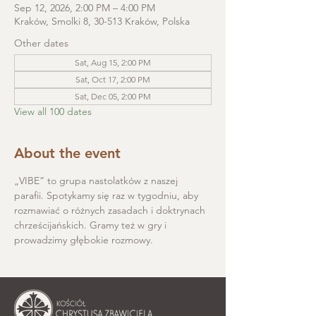
Sep 12, 2026, 2:00 PM – 4:00 PM
Kraków, Smolki 8, 30-513 Kraków, Polska
Other dates
Sat, Aug 15, 2:00 PM
Sat, Oct 17, 2:00 PM
Sat, Dec 05, 2:00 PM
View all 100 dates
About the event
„VIBE” to grupa nastolatków z naszej 
parafii. Spotykamy się raz w tygodniu, aby 
rozmawiać o różnych zasadach i doktrynach 
chrześcijańskich. Gramy też w gry i 
prowadzimy głębokie rozmowy.