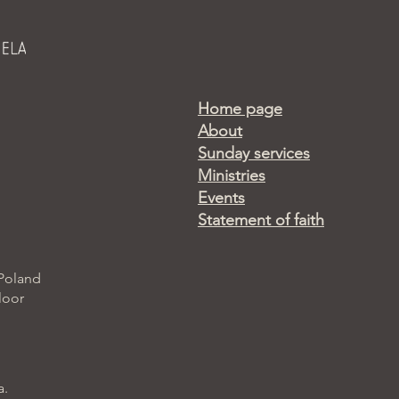
Home page
About
Sunday services
Ministries
Events
Statement of faith
 Poland
loor
a.