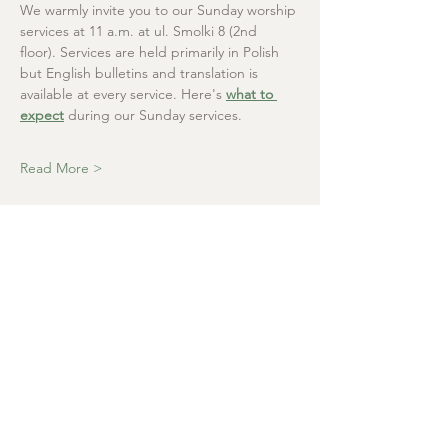
We warmly invite you to our Sunday worship 
services at 11 a.m. at ul. Smolki 8 (2nd 
floor). Services are held primarily in Polish 
but English bulletins and translation is 
available at every service. Here's 
what to 
expect
 during our Sunday services.
Read More >
Christ the Saviour
Presbyterian Church
+48 665 670 712
kosciolzbawiciela@gmail.com
Parish office: ul. Smolki 8, Kraków,