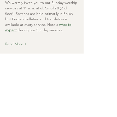
We warmly invite you to our Sunday worship 
services at 11 a.m. at ul. Smolki 8 (2nd 
floor). Services are held primarily in Polish 
but English bulletins and translation is 
available at every service. Here's 
what to 
expect
 during our Sunday services.
Read More >
Christ the Saviour
Presbyterian Church
+48 665 670 712
kosciolzbawiciela@gmail.com
Parish office: ul. Smolki 8, Kraków,