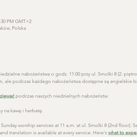
12:30 PM GMT+2
aków, Polska
edzielne nabożeństwa o godz. 11:00 przy ul. Smolki 8 (2. pięt
m, ale podczas każdego nabożeństwa dostępne są angielskie biu
ziewać
 podczas naszych niedzielnych nabożeństw.
 na kawę i herbatę.
unday worship services at 11 a.m. at ul. Smolki 8 (2nd floor). Se
and translation is available at every service. Here's 
what to expe