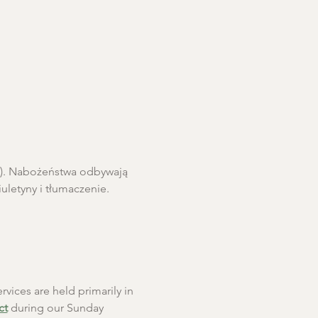
ro). Nabożeństwa odbywają 
letyny i tłumaczenie. 
rvices are held primarily in 
ct
 during our Sunday 