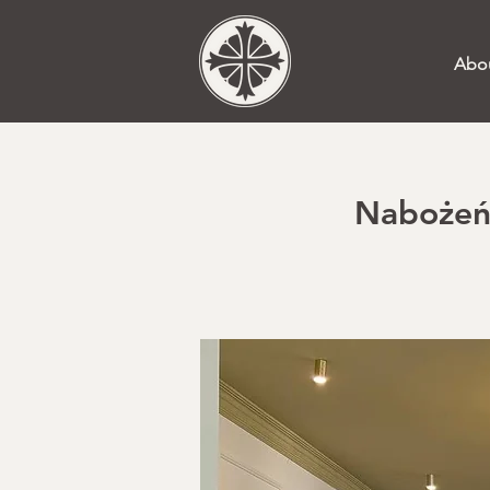
Abo
Nabożeńs