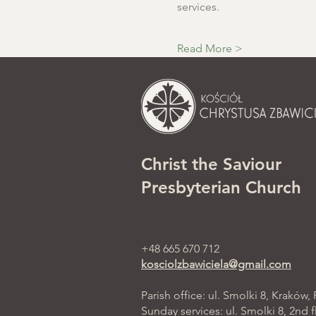
services.
Read More >
Christ the Saviour
Presbyterian Church
+48 665 670 712
kosciolzbawiciela@gmail.com
Parish office: ul. Smolki 8, Kraków,
Sunday services: ul. Smolki 8, 2nd f