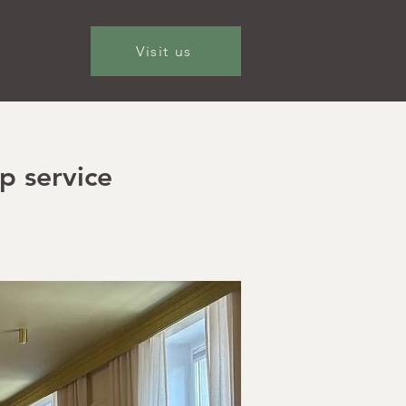
Visit us
p service