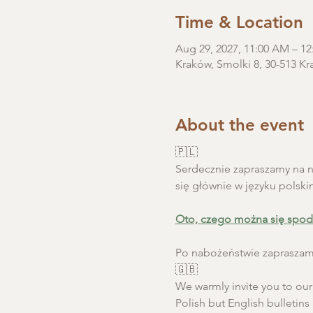
Time & Location
Aug 29, 2027, 11:00 AM – 
Kraków, Smolki 8, 30-513 Kr
About the event
🇵🇱
Serdecznie zapraszamy na ni
się głównie w języku polski
Oto, czego można się spod
Po nabożeństwie zapraszamy
🇬🇧
We warmly invite you to our S
Polish but English bulletins 