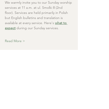
We warmly invite you to our Sunday worship 
services at 11 a.m. at ul. Smolki 8 (2nd 
floor). Services are held primarily in Polish 
but English bulletins and translation is 
available at every service. Here's 
what to 
expect
 during our Sunday services.
Read More >
Christ the Saviour
Presbyterian Church
+48 665 670 712
kosciolzbawiciela@gmail.com
Parish office: ul. Smolki 8, Kraków,