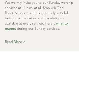
We warmly invite you to our Sunday worship 
services at 11 a.m. at ul. Smolki 8 (2nd 
floor). Services are held primarily in Polish 
but English bulletins and translation is 
available at every service. Here's 
what to 
expect
 during our Sunday services.
Read More >
Christ the Saviour
Presbyterian Church
+48 665 670 712
kosciolzbawiciela@gmail.com
Parish office: ul. Smolki 8, Kraków,