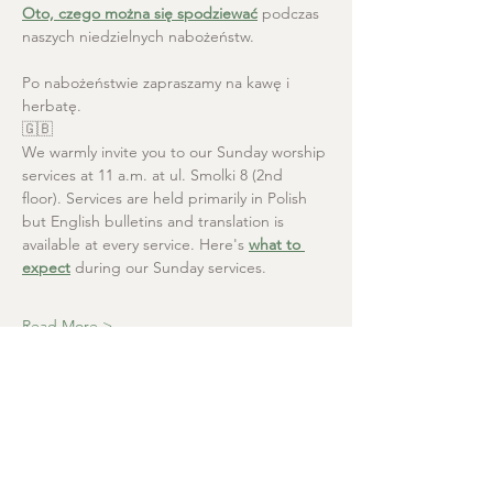
Oto, czego można się spodziewać
 podczas 
naszych niedzielnych nabożeństw.
Po nabożeństwie zapraszamy na kawę i 
herbatę.
🇬🇧
We warmly invite you to our Sunday worship 
services at 11 a.m. at ul. Smolki 8 (2nd 
floor). Services are held primarily in Polish 
but English bulletins and translation is 
available at every service. Here's 
what to 
expect
 during our Sunday services.
Read More >
Christ the Saviour