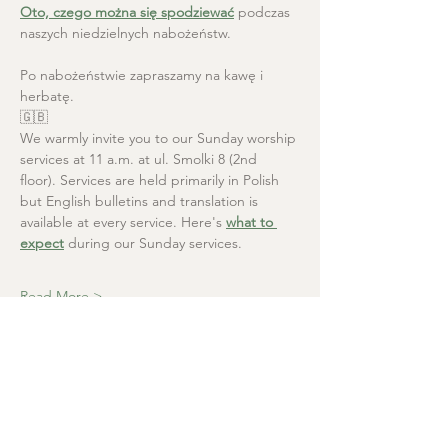
Oto, czego można się spodziewać
 podczas 
naszych niedzielnych nabożeństw.
Po nabożeństwie zapraszamy na kawę i 
herbatę.
🇬🇧
We warmly invite you to our Sunday worship 
services at 11 a.m. at ul. Smolki 8 (2nd 
floor). Services are held primarily in Polish 
but English bulletins and translation is 
available at every service. Here's 
what to 
expect
 during our Sunday services.
Read More >
Christ the Saviour