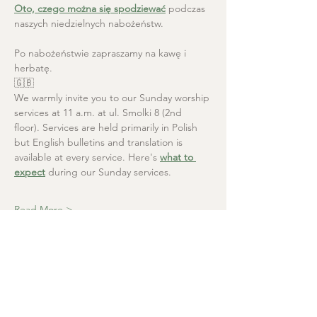
Oto, czego można się spodziewać
 podczas 
naszych niedzielnych nabożeństw.
Po nabożeństwie zapraszamy na kawę i 
herbatę.
🇬🇧
We warmly invite you to our Sunday worship 
services at 11 a.m. at ul. Smolki 8 (2nd 
floor). Services are held primarily in Polish 
but English bulletins and translation is 
available at every service. Here's 
what to 
expect
 during our Sunday services.
Read More >
Christ the Saviour