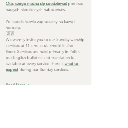
Oto, czego można się spodziewać
 podczas 
naszych niedzielnych nabożeństw.
Po nabożeństwie zapraszamy na kawę i 
herbatę.
🇬🇧
We warmly invite you to our Sunday worship 
services at 11 a.m. at ul. Smolki 8 (2nd 
floor). Services are held primarily in Polish 
but English bulletins and translation is 
available at every service. Here's 
what to 
expect
 during our Sunday services.
Read More >
Christ the Saviour