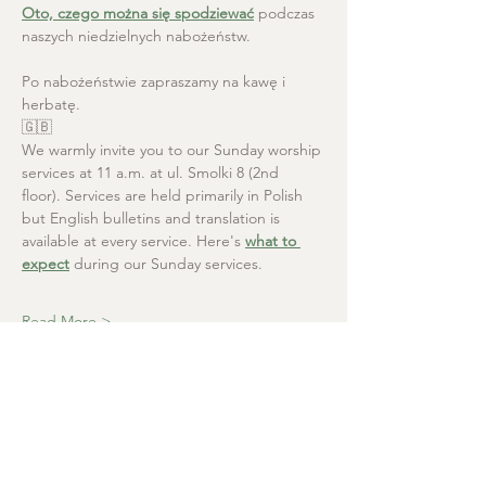
Oto, czego można się spodziewać
 podczas 
naszych niedzielnych nabożeństw.
Po nabożeństwie zapraszamy na kawę i 
herbatę.
🇬🇧
We warmly invite you to our Sunday worship 
services at 11 a.m. at ul. Smolki 8 (2nd 
floor). Services are held primarily in Polish 
but English bulletins and translation is 
available at every service. Here's 
what to 
expect
 during our Sunday services.
Read More >
Christ the Saviour