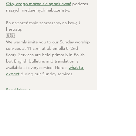
Oto, czego można się spodziewać
 podczas 
naszych niedzielnych nabożeństw.
Po nabożeństwie zapraszamy na kawę i 
herbatę.
🇬🇧
We warmly invite you to our Sunday worship 
services at 11 a.m. at ul. Smolki 8 (2nd 
floor). Services are held primarily in Polish 
but English bulletins and translation is 
available at every service. Here's 
what to 
expect
 during our Sunday services.
Read More >
Christ the Saviour