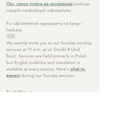
Oto, czego można się spodziewać
 podczas 
naszych niedzielnych nabożeństw.
Po nabożeństwie zapraszamy na kawę i 
herbatę.
🇬🇧
We warmly invite you to our Sunday worship 
services at 11 a.m. at ul. Smolki 8 (2nd 
floor). Services are held primarily in Polish 
but English bulletins and translation is 
available at every service. Here's 
what to 
expect
 during our Sunday services.
Read More >
Christ the Saviour