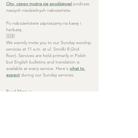
Oto, czego można się spodziewać
 podczas 
naszych niedzielnych nabożeństw.
Po nabożeństwie zapraszamy na kawę i 
herbatę.
🇬🇧
We warmly invite you to our Sunday worship 
services at 11 a.m. at ul. Smolki 8 (2nd 
floor). Services are held primarily in Polish 
but English bulletins and translation is 
available at every service. Here's 
what to 
expect
 during our Sunday services.
Read More >
Christ the Saviour