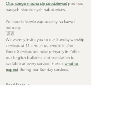
Oto, czego można się spodziewać
 podczas 
naszych niedzielnych nabożeństw.
Po nabożeństwie zapraszamy na kawę i 
herbatę.
🇬🇧
We warmly invite you to our Sunday worship 
services at 11 a.m. at ul. Smolki 8 (2nd 
floor). Services are held primarily in Polish 
but English bulletins and translation is 
available at every service. Here's 
what to 
expect
 during our Sunday services.
Read More >
Christ the Saviour