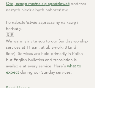
Oto, czego można się spodziewać
 podczas 
naszych niedzielnych nabożeństw.
Po nabożeństwie zapraszamy na kawę i 
herbatę.
🇬🇧
We warmly invite you to our Sunday worship 
services at 11 a.m. at ul. Smolki 8 (2nd 
floor). Services are held primarily in Polish 
but English bulletins and translation is 
available at every service. Here's 
what to 
expect
 during our Sunday services.
Read More >
Christ the Saviour